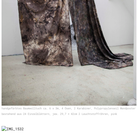
handgefärbtes Baumwolltuch ca. 6 x 3m, 4 Ösen, 2 Karabiner, Polypropylenseil Wandposter
bestehend aus 24 Einzelblättern, jew. 29,7 × 42cm 2 Leuchtstoffröhren, pink